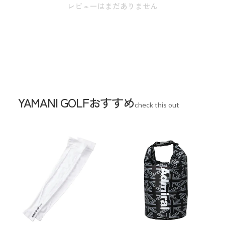
レビューはまだありません
※本表示は実寸となります。
スペック
素材
ナイロン
生産国
中国
YAMANI GOLFおすすめ
check this out