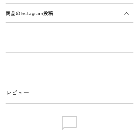
商品のInstagram投稿
商品説明
デュラブルシリーズのラウンドバッグ。
優れた耐変色性、耐紫外線性、耐摩耗性を備えた
CORDURA(R) TrueLock(TM)ファブリックを使用。両端までし
っかり閉まる天マチファスナーにより、雨の侵入を抑える構
造。フロントに差し込みポケット、内装にはファスナー付き
ポケットを搭載し、使い勝手にも配慮。機能性と耐久性を兼
ね備えた設計。
レビュー
メーカー品番：THMG6ST5
サイズ
W26cm / D12cm / H21cm