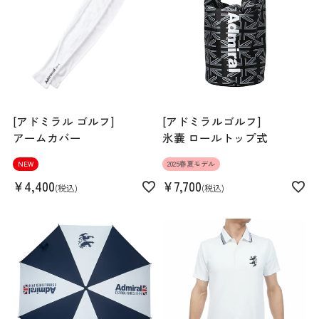
素材
ナイロン85% ポリウレタン15%
生産国
中国
機能
ストレッチ
[アドミラル ゴルフ]
[アドミラルゴルフ]
アームカバー
氷嚢 ロールトップ式
NEW
2025春夏モデル
¥
4,400
¥
7,700
税込
税込