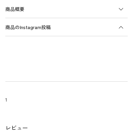
商品概要
商品のInstagram投稿
商品説明
ストレッチ性に優れた、リラックスカーゴショートパンツ。
ライトでドライタッチなタイプライター生地を使用してお
り、快適な着心地を提供します。右側にはカーゴポケットが
付いており、通気性を考慮したアイレット穴を設けていま
す。 トレンドのワイドショートパンツ型で、動きやすさを重
視したデザインです
メーカー品番：THMA508
1
サイズ
レビュー