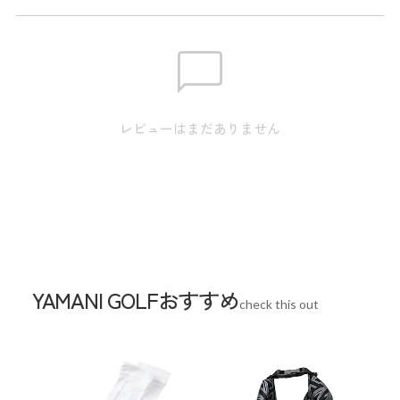
※実寸のため、商品タグのサイズ表記（目安）とは異なりま
す。
裾幅:29.2cm / ウエスト:76.0cm / ヒップ:103.0cm / ワタ
M
リ:32.2cm /
股上:24.5cm / 股下:20.0cm
レビューはまだありません
裾幅:30.0cm / ウエスト:80.0cm / ヒップ:107.0cm / ワタ
L
リ:33.5cm /
股上:25.0cm / 股下:21.0cm
裾幅:30.8cm / ウエスト:84.0cm / ヒップ:111.0cm / ワタ
LL
リ:34.8cm /
股上:25.5cm / 股下:22.0cm
裾幅:31.6cm / ウエスト:88.0cm / ヒップ:115.0cm / ワタ
YAMANI GOLFおすすめ
3L
リ:36.1cm /
check this out
股上:26.0cm / 股下:23.0cm
スペック