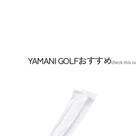
スペック
素材
ポリエステル51% 綿49%
生産国
中国
YAMANI GOLFおすすめ
check this o