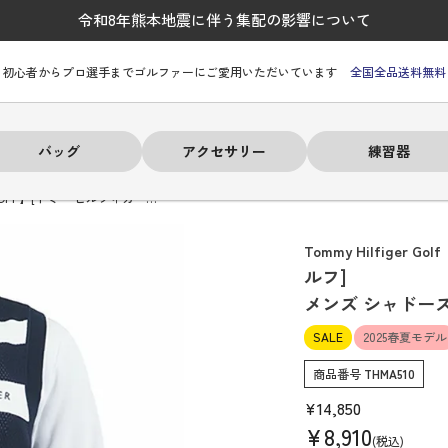
令和8年熊本地震に伴う集配の影響について
初心者からプロ選手までゴルファーにご愛用いただいています
全国全品送料無料
バッグ
アクセサリー
練習器
OFF】[トミー ヒルフィガー…
Tommy Hilfiger Golf
ルフ]
メンズ シャドー
ーヒルフィガー
ーヒルフィガー
ーヒルフィガー
ーヒルフィガー
ーヒルフィガー
ーヒルフィガー
ーヒルフィガー
# パーリーゲイツ
# パーリーゲイツ
# パーリーゲイツ
# パーリーゲイツ
# パーリーゲイツ
# パーリーゲイツ
# パーリーゲイツ
SALE
2025春夏モデル
商品番号
THMA510
¥
14,850
¥
8,910
税込