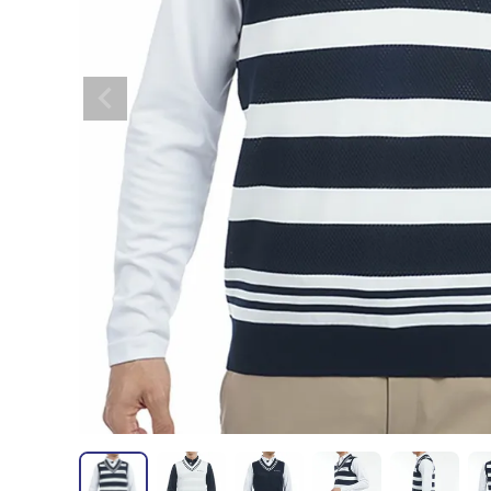
全てのメンズウェア
全てのレディースウェア
全てのバッグ
全てのアクセサリー
Admiral GOLF
半袖シャツ
半袖シャツ
帽子
キャ
DISNE
全てのセール
メンズウェア
全ての練習器
パッティング
ベスト
ベスト
キャディバッグ・スタンド
マーカー
MARSQUEST
アウター
アウター
グローブ
キャ
MASTE
アクセサリー
ショートパンツ
ショートパンツ
トートバッグ
ヘッドカバー
NEW ERA
インナー
スカート
氷嚢・保冷バッ
ラウ
OKER
インナー
ポーチ
ファイスカバー
PING APPAREL
レイン
小物
クラ
PRO 
QUICK MASTER
TOMMY
White Beauty
ELEC
シューズ
TOUR TEE
その
全てのシューズ
シューレス（紐）
プ
ダイヤルタイプ