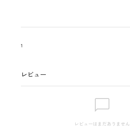
利用してボーダーを表現しており、シンプルであり
象を与えます。 さまざまなコーディネートに合わせ
ン性を兼ね備えたアイテムです。
メーカー品番：THMA510
1
サイズ
※実寸のため、商品タグのサイズ表記（目安）とは
レビュー
M
身丈:66.0cm / 肩幅:37.0cm / 身幅:49.0cm / 裾幅:3
L
身丈:68.0cm / 肩幅:39.0cm / 身幅:52.0cm / 裾幅:4
LL
身丈:70.0cm / 肩幅:41.0cm / 身幅:55.0cm / 裾幅:4
3L
身丈:72.0cm / 肩幅:43.0cm / 身幅:58.0cm / 裾幅:4
レビューはまだありませ