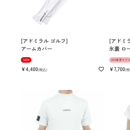
[アドミラル ゴルフ]
[アドミ
アームカバー
氷嚢 ロ
NEW
2025春夏モデ
¥
4,400
¥
7,700
税込
税