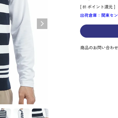
ディバッグ
Y
長袖シャツ
長袖シャツ
ソックス
キャディバッグ・カート
Jack Bunny!!
セーター・トレー
セーター・トレー
ベルト
[
81
ポイント還元 ]
レディースウェア
バッグ
スイング
ディバッグ・キャスター付き
R BUNNY EDITION
ボトムス
ボトムス
サングラス
ボストンバッグ
new balance
ロングパンツ
ロングパンツ
ティー
出荷倉庫：関東セ
グ
ンドバッグ
U
レイン
キュロット
レッグウォーマー
シューズケース
PEARLY GATES
ワンピース
アンブレラ（傘）
ブケース
SENDR
トラベルカバー
Psycho Bunny
 HILFIGER GOLF
TRAVISMATHEW
商品のお問い合わ
TRON
SUNMOUNTAIN
他ブランド
タイ