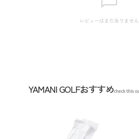
LL
身丈:73.0cm / 肩幅:45.0cm / 身幅:58.0cm / 裾幅:4
3L
身丈:75.0cm / 肩幅:47.0cm / 身幅:61.0cm / 裾幅:5
レビューはまだありませ
スペック
素材
本体:ポリエステル100% リブ部
ウレタン18%
生産国
日本
機能
吸水速乾 UVカット
YAMANI GOLFおすすめ
check this o