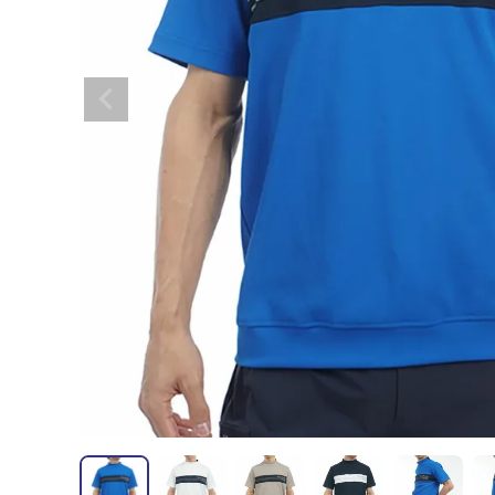
全てのメンズウェア
全てのレディースウェア
全てのバッグ
全てのアクセサリー
Admiral GOLF
半袖シャツ
半袖シャツ
帽子
キャ
DISNE
全てのセール
メンズウェア
全ての練習器
パッティング
ベスト
ベスト
キャディバッグ・スタンド
マーカー
MARSQUEST
アウター
アウター
グローブ
キャ
MASTE
アクセサリー
ショートパンツ
ショートパンツ
トートバッグ
ヘッドカバー
NEW ERA
インナー
スカート
氷嚢・保冷バッ
ラウ
OKER
インナー
ポーチ
ファイスカバー
PING APPAREL
レイン
小物
クラ
PRO 
QUICK MASTER
TOMMY
White Beauty
ELEC
シューズ
TOUR TEE
その
全てのシューズ
シューレス（紐）
プ
ダイヤルタイプ