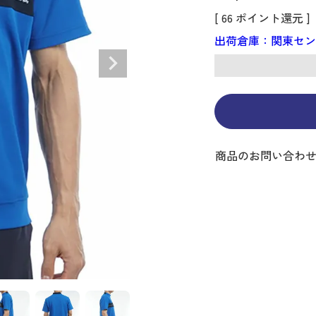
ディバッグ
Y
長袖シャツ
長袖シャツ
ソックス
キャディバッグ・カート
Jack Bunny!!
セーター・トレー
セーター・トレー
ベルト
[
66
ポイント還元 ]
レディースウェア
バッグ
スイング
ディバッグ・キャスター付き
R BUNNY EDITION
ボトムス
ボトムス
サングラス
ボストンバッグ
new balance
ロングパンツ
ロングパンツ
ティー
出荷倉庫：関東セ
グ
ンドバッグ
U
レイン
キュロット
レッグウォーマー
シューズケース
PEARLY GATES
ワンピース
アンブレラ（傘）
ブケース
SENDR
トラベルカバー
Psycho Bunny
 HILFIGER GOLF
TRAVISMATHEW
TRON
SUNMOUNTAIN
他ブランド
商品のお問い合わ
タイ