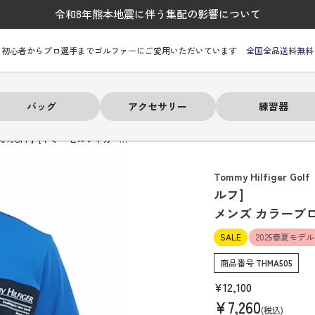
令和8年熊本地震に伴う集配の影響について
初心者からプロ選手までゴルファーにご愛用いただいています
全国全品送料無料
バッグ
アクセサリー
練習器
40％OFF】[トミー ヒルフィガー…
Tommy Hilfiger Golf
ルフ]
メンズ カラーブ
ーヒルフィガー
ーヒルフィガー
ーヒルフィガー
ーヒルフィガー
ーヒルフィガー
ーヒルフィガー
ーヒルフィガー
# パーリーゲイツ
# パーリーゲイツ
# パーリーゲイツ
# パーリーゲイツ
# パーリーゲイツ
# パーリーゲイツ
# パーリーゲイツ
SALE
2025春夏モデル
商品番号
THMA505
¥
12,100
¥
7,260
税込