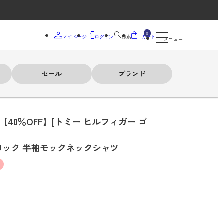
0
マイページ
ログイン
検索
カート
メニュー
セール
ブランド
【40％OFF】[トミー ヒルフィガー ゴ
ロック 半袖モックネックシャツ