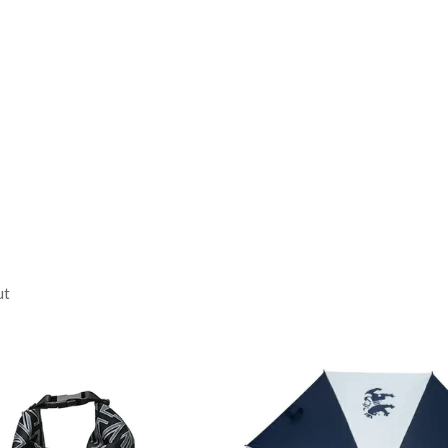
9.0cm /
袖丈:24.5cm
2.0cm /
袖丈:25.5cm
ん
分:ポリエステル82% ポリ
ut