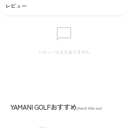
レビュー
※実寸のため、商品タグのサイズ表記（目安）とは異なりま
す。
身丈:69.0cm / 肩幅:41.0cm / 身幅:51.0cm / 裾幅:50.0cm /
M
袖丈:22.5cm
身丈:71.0cm / 肩幅:43.0cm / 身幅:53.0cm / 裾幅:52.0cm /
L
袖丈:23.5cm
レビューはまだありません
身丈:73.0cm / 肩幅:45.0cm / 身幅:56.0cm / 裾幅:55.0cm /
LL
袖丈:24.5cm
身丈:75.0cm / 肩幅:47.0cm / 身幅:59.0cm / 裾幅:58.0cm /
3L
袖丈:25.5cm
スペック
YAMANI GOLFおすすめ
check this out
素材
本体:ポリエステル100% 別布部分:ポリエステ
ル100% リブ部分:ポリエステル100%