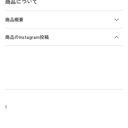
商品について
商品概要
商品のInstagram投稿
商品説明
セーリングをイメージしたヨット柄が特徴の、半袖ポロシャ
ツ。 織り柄の素材に昇華プリントを施すことで、プリント特
有のペタつき感を軽減しています。UVカット機能を搭載して
おり、日差しから肌を守りデザインと機能性を兼ね備えた一
枚です。
メーカー品番：THMA519
1
サイズ