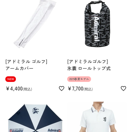
生産国
中国
機能
UVカット
[アドミラル ゴルフ]
[アドミラルゴルフ]
アームカバー
氷嚢 ロールトップ式
NEW
2025春夏モデル
¥
4,400
¥
7,700
税込
税込