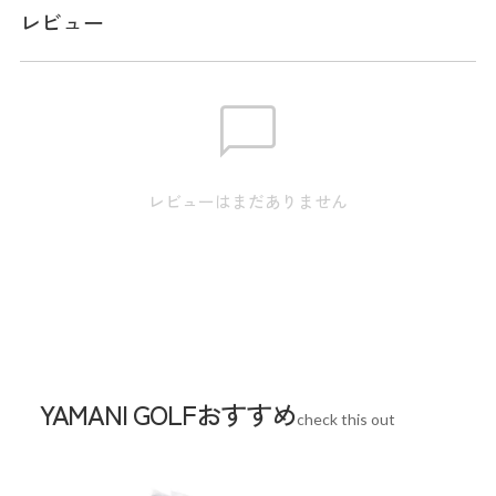
レビュー
です。
メーカー品番：THMA531
サイズ
※実寸のため、商品タグのサイズ表記（目安）とは異なりま
レビューはまだありません
す。
身丈:69.0cm / 肩幅:41.0cm / 身幅:51.0cm / 裾幅:50.0cm /
M
袖丈:22.5cm
身丈:71.0cm / 肩幅:43.0cm / 身幅:53.0cm / 裾幅:52.0cm /
L
袖丈:23.5cm
身丈:73.0cm / 肩幅:45.0cm / 身幅:56.0cm / 裾幅:55.0cm /
LL
YAMANI GOLFおすすめ
袖丈:24.5cm
check this out
身丈:75.0cm / 肩幅:47.0cm / 身幅:59.0cm / 裾幅:58.0cm /
3L
袖丈:25.5cm