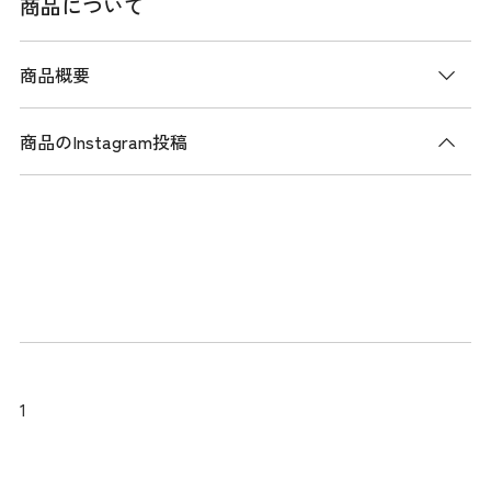
商品について
商品概要
商品のInstagram投稿
商品説明
北陸産地で編み上げたハイテンションジャカードを使用し
た、ロゴジャガード半袖モックネックシャツ。 日本製の素材
は、見る角度によって浮き立つロゴが特徴で、独自の美しさ
を持っています。吸水速乾機能により、汗を素早く吸収し、
快適な着心地を提供します。また、UVカット機能が搭載され
ており、紫外線から肌を守ります。さらに、抗菌防臭加工が
施されており、長時間の着用でも臭いを抑えることができま
1
す。 衿部分にはトリコラインの切り替えが施され、デザイン
にアクセントを加えています。シンプルでありながら機能性
とデザイン性を兼ね備えた、コーディネートもしやすい一着