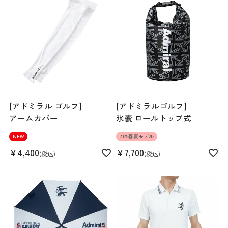
スペック
素材
本体:ポリエステル100% 別布部分:ポリエステ
ル82% ポリウレタン18%
生産国
日本
機能
吸水速乾 UVカット 抗菌防臭
[アドミラル ゴルフ]
[アドミラルゴルフ]
アームカバー
氷嚢 ロールトップ式
NEW
2025春夏モデル
¥
4,400
¥
7,700
税込
税込