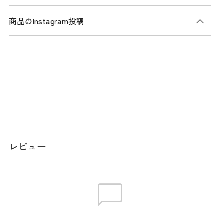
商品のInstagram投稿
商品説明
アウトドアからデイリーカジュアルまで活躍するバケットハ
ット。フロントに施したTRAVISMATHEWのグラフィックロゴ
刺繍が目を惹くデザイン。しっかりとした地厚コットン素材
で快適な着用感と綺麗なフォルムをキープ。内側のスベリに
エラスティックバンドを使用した心地よいフィット感が快適
なゴルフプレーをサポートします。
レビュー
メーカー品番：7AM917
スペック
サイズ
【OS】頭周り:58cm-60㎝ ※本表示は実寸と