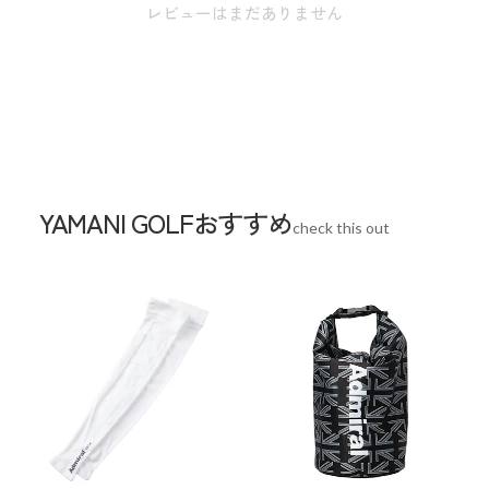
レビューはまだありません
なります。またアパレル商品タグのサイズ表
記は目安となります。
素材
綿 100%
生産国
中国
YAMANI GOLFおすすめ
check this out