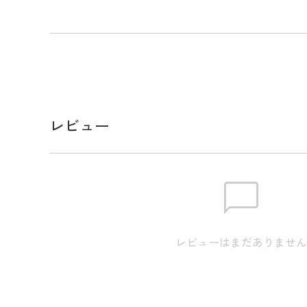
TRAVISMATHEWらしいシーズンモチーフをデザ
ーカー。 ラウンド時に便利なマグネットクリップ台
り付け可能。 カラーごとに異なるモチーフ柄が楽し
り物にも最適なアイテム。 ※画像の商品はサンプル
様、色味が若干異なる場合があります。
メーカー品番：7AL928
レビュー
スペック
サイズ
【OS】高さ（たて）:2.8cm / 横
となります。またアパレル商品
なります。
レビューはまだありませ
素材
亜鉛合金、鉄、マグネット
生産国
中国