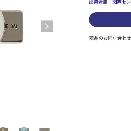
出荷倉庫：関西セ
ディバッグ
Y
長袖シャツ
長袖シャツ
ソックス
キャディバッグ・カート
Jack Bunny!!
セーター・トレー
セーター・トレー
ベルト
レディースウェア
バッグ
スイング
ディバッグ・キャスター付き
R BUNNY EDITION
ボトムス
ボトムス
サングラス
ボストンバッグ
new balance
ロングパンツ
ロングパンツ
ティー
グ
ンドバッグ
U
レイン
キュロット
レッグウォーマー
シューズケース
PEARLY GATES
ワンピース
アンブレラ（傘）
ブケース
SENDR
トラベルカバー
Psycho Bunny
商品のお問い合わ
 HILFIGER GOLF
TRAVISMATHEW
TRON
SUNMOUNTAIN
他ブランド
タイ