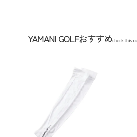
YAMANI GOLFおすすめ
check this o