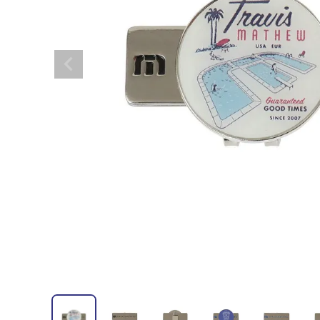
全てのメンズウェア
全てのレディースウェア
全てのバッグ
全てのアクセサリー
Admiral GOLF
半袖シャツ
半袖シャツ
帽子
キャ
DISNE
全てのセール
メンズウェア
全ての練習器
パッティング
ベスト
ベスト
キャディバッグ・スタンド
マーカー
MARSQUEST
アウター
アウター
グローブ
キャ
MASTE
アクセサリー
ショートパンツ
ショートパンツ
トートバッグ
ヘッドカバー
NEW ERA
インナー
スカート
氷嚢・保冷バッ
ラウ
OKER
インナー
ポーチ
ファイスカバー
PING APPAREL
レイン
小物
クラ
PRO 
QUICK MASTER
TOMMY
White Beauty
ELEC
シューズ
TOUR TEE
その
全てのシューズ
シューレス（紐）
プ
ダイヤルタイプ