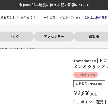
令和8年熊本地震に伴う集配の影響について
初心者からプロ選手までゴルファーにご愛用いただいています
全国全品送料無料
バッグ
アクセサリー
練習器
マシュー]メンズ クリップ…
[ト
TravisMathew
メンズ クリップ
2025春夏モデル
ーヒルフィガー
ーヒルフィガー
ーヒルフィガー
ーヒルフィガー
ーヒルフィガー
ーヒルフィガー
ーヒルフィガー
# パーリーゲイツ
# パーリーゲイツ
# パーリーゲイツ
# パーリーゲイツ
# パーリーゲイツ
# パーリーゲイツ
# パーリーゲイツ
商品番号
TMMG53HF
¥
3,850
税込
[
35
ポイント還元 ]