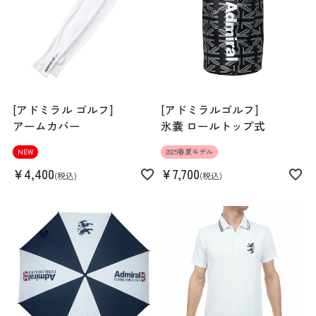
Length
70cm
[アドミラル ゴルフ]
[アドミラルゴルフ]
アームカバー
氷嚢 ロールトップ式
NEW
2025春夏モデル
2XL
M
L
XL
¥
4,400
¥
7,700
税込
税込
172cm 71kgRecommended
L
Find out more on your body type