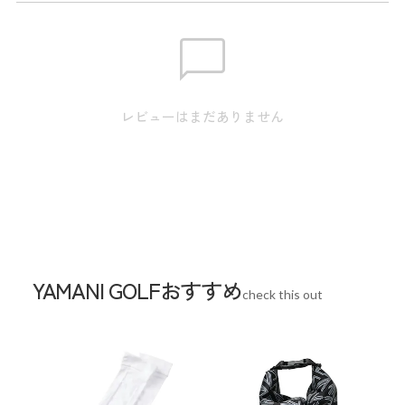
サイズ
【M】肩幅:49.5cm / 身幅:57cm / 袖丈:60cm / 着丈:70cm
レビューはまだありません
【L】肩幅:51cm / 身幅:59cm / 袖丈:61.5cm / 着丈:72cm
【XL】肩幅:52.5cm / 身幅:61cm / 袖丈:63cm / 着丈:74cm
【2XL】肩幅:64cm / 身幅:54.5cm / 袖丈:64cm / 着丈:75cm
※本表示は実寸となります。またアパレル商品タグのサイズ
表記は目安となります。
YAMANI GOLFおすすめ
check this out
Sleeve length
60cm
Shoulder width
49.5cm
Width
57cm