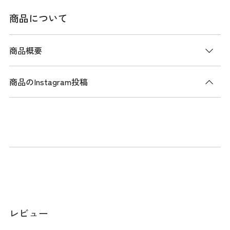
商品について
商品概要
商品のInstagram投稿
商品説明
ワークテイストなメッシュポケットがトレンド感あるスニー
ドジャケット。特殊な織り構造のエコ素材を使用し、シワ加
工でナチュラルな風合いに仕上げた軽やかな一着。左袖には
スタイリッシュなTRAVISMATHEWロゴをプラス。左肩ファス
ナーで着脱しやすく撥水加工を施した機能性の高さも魅力で
す。ラウンド時や屋外練習、レジャーにも適した使い勝手の
良いアイテムです。
レビュー
メーカー品番：7AM002