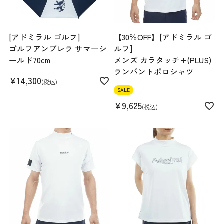
スペック
[アドミラル ゴルフ]
【30％OFF】[アドミラル ゴ
ゴルフアンブレラ サマーシ
ルフ]
素材
ポリエステル 100%
ールド70cm
メンズ カラタッチ+(PLUS)
生産国
ベトナム
ランパントポロシャツ
¥
14,300
機能
撥水
税込
SALE
¥
9,625
税込