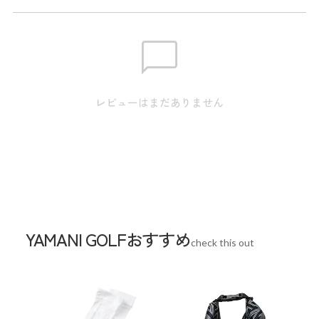
※実寸のため、商品タグのサイズ表記（目安）とは異なりま
す。
肩幅:49.0cm / 身幅:50.0cm / 裾幅:45.0cm / 袖丈:51.5cm /
S
着丈:60.0cm
レビューはまだありません
肩幅:50.0cm / 身幅:52.0cm / 裾幅:47.0cm / 袖丈:53.0cm /
M
着丈:62.0cm
肩幅:51.0cm / 身幅:54.0cm / 裾幅:49.0cm / 袖丈:54.5cm /
L
着丈:64.0cm
肩幅:52.0cm / 身幅:56.0cm / 裾幅:51.0cm / 袖丈:56.0cm /
LL
着丈:66.0cm
YAMANI GOLFおすすめ
check this out
スペック
素材
本体:ポリエステル69% 複合繊維(ポリエス
テル)31% リブ部分:ポリエステル65% ナイロ