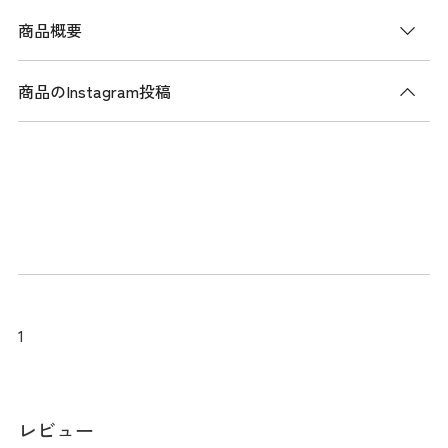
商品概要
商品のInstagram投稿
商品説明
撥水性とUVカット機能を備えた素材を使用した、フロントロ
ゴ フーディーパーカ。 シンプルなロゴプリントにトリコロ
ールカラーのアクセントを加えたデザインは、TOMMYらしさ
を感じさせます。フードの紐は内側に出して、スイング時に
は紐を中にしまうことができ、機能性にも配慮されていま
す。春先の肌寒い時期にも便利なアイテムで、カジュアルで
ありながら、移動時にも便利な一枚です。
1
メーカー品番：THLA509
レビュー
サイズ