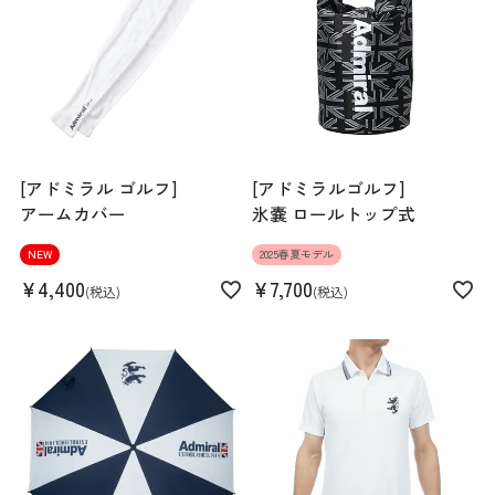
ン32% ポリウレタン3%
生産国
日本
機能
撥水 UVカット
[アドミラル ゴルフ]
[アドミラルゴルフ]
アームカバー
氷嚢 ロールトップ式
NEW
2025春夏モデル
¥
4,400
¥
7,700
税込
税込