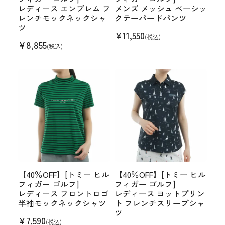
レディース エンブレム フ
メンズ メッシュ ベーシッ
レンチモックネックシャ
クテーパードパンツ
ツ
¥
11,550
(税込)
¥
8,855
(税込)
【40％OFF】[トミー ヒル
【40％OFF】[トミー ヒル
フィガー ゴルフ]
フィガー ゴルフ]
レディース フロントロゴ
レディース ヨットプリン
半袖モックネックシャツ
ト フレンチスリーブシャ
ツ
¥
7,590
(税込)