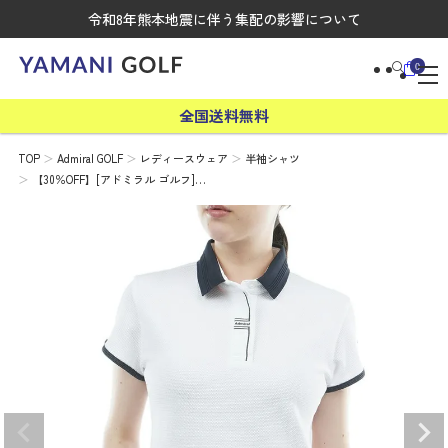
令和8年熊本地震に伴う集配の影響について
0
全国送料無料
TOP
Admiral GOLF
レディースウェア
半袖シャツ
【30％OFF】[アドミラル ゴルフ]…