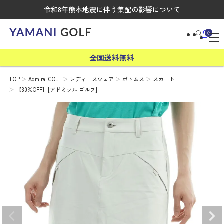
令和8年熊本地震に伴う集配の影響について
0
全国送料無料
TOP
Admiral GOLF
レディースウェア
ボトムス
スカート
【30％OFF】[アドミラル ゴルフ]…