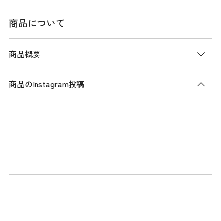
商品について
商品概要
商品のInstagram投稿
商品説明
冷感性に優れた薄手のナイロン混素材を使用した、デザイン
ポケットスカート。高いストレッチ性を備え、動きやすく快
適な着用感を実現しています。ウエストはまち付きでフィッ
ト感があり、ストレスの少ない履き心地です。フロントには
タブ付きのフラップポケットを配置し、機能的でありながら
デザイン性を高めています。シルバーのポリクレストロゴが
アクセントとなり、上品で高級感のある仕上がりです。ヒヤ
ッとする冷感性は暑い夏に最適なアイテム。IVL(アイボリー)