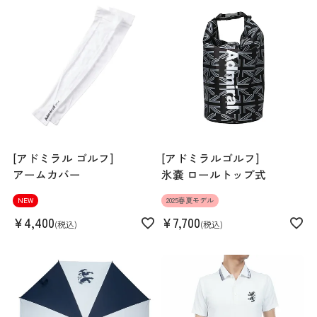
Hip
96cm
Length
42cm
Hem width
57cm
[アドミラル ゴルフ]
[アドミラルゴルフ]
アームカバー
氷嚢 ロールトップ式
NEW
2025春夏モデル
¥
4,400
¥
7,700
税込
税込
S
M
L
LL
159cm 51kgRecommended
M