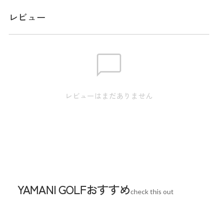
のみ裏地付き。
レビュー
メーカー品番：ADLA625
サイズ
【S】裾幅:55.5cm / ウエスト:75.0cm / ヒップ:93.0cm / 総
丈:41.0cm 【M】裾幅:57.0cm / ウエスト:78.0cm / ヒッ
レビューはまだありません
プ:96.0cm / 総丈:42.0cm 【L】裾幅:58.5cm / ウエスト:81.0cm
/ ヒップ:99.0cm / 総丈:43.0cm 【LL】裾幅:60.0cm / ウエス
ト:84.0cm / ヒップ:102.0cm / 総丈:44.0cm
※本表示は実寸となります。またアパレル商品タグのサイズ
表記は目安となります。
YAMANI GOLFおすすめ
check this out
Waist
78cm