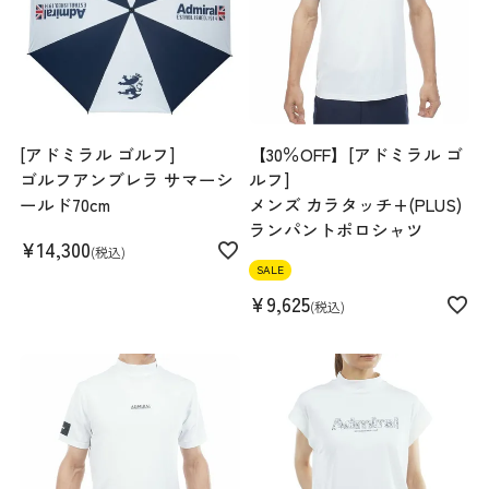
Find out more on your body type
スペック
[アドミラル ゴルフ]
【30％OFF】[アドミラル ゴ
ゴルフアンブレラ サマーシ
ルフ]
ールド70cm
メンズ カラタッチ+(PLUS)
素材
ナイロン85% ポリウレタン15% IVLのみ裏地
ランパントポロシャツ
付き:ポリエステル100%
¥
14,300
税込
生産国
中国
SALE
機能
裏地付き(IVLのみ) ストレッチ
¥
9,625
税込