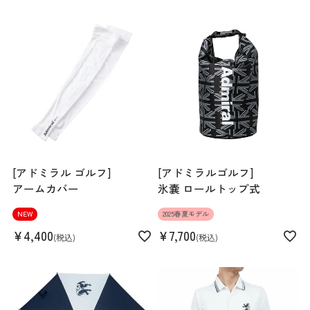
Hem width
38cm
Length
62cm
S
M
L
LL
[アドミラル ゴルフ]
[アドミラルゴルフ]
アームカバー
氷嚢 ロールトップ式
158cm 50kgRecommended
NEW
2025春夏モデル
M
¥
4,400
¥
7,700
税込
税込
Find out more on your body type