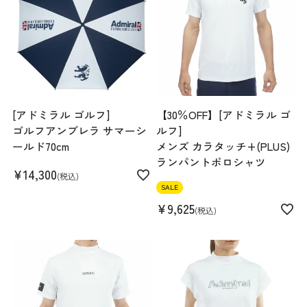
スペック
素材
ポリエステル92% ナイロン4% アクリル3% 毛
1%
生産国
中国
[アドミラル ゴルフ]
【30％OFF】[アドミラル ゴ
機能
ゴルフアンブレラ サマーシ
ルフ]
ールド70cm
メンズ カラタッチ+(PLUS)
ランパントポロシャツ
¥
14,300
税込
SALE
¥
9,625
税込