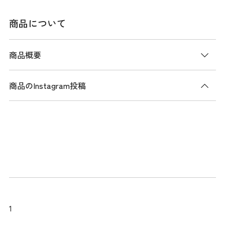
商品について
商品概要
商品のInstagram投稿
商品説明
ふわふわと心地よいモール糸を使用した、ハイネックニッ
ト。ブランドモチーフのフラッグを組み合わせたオリジナル
のフェアアイル柄に、さりげなく編み込まれたラメ糸がアク
セントとなっています。ハイネックはタートルネックよりも
窮屈さを感じさせず、首回りを暖かくサポートします。袖口
にはシグネチャーストライプをあしらい、TOMMY HILFIGER
らしいデザインを強調しています。デザイン性と機能性を兼
1
ね備えた一枚で、寒い季節にも快適に着用できます。