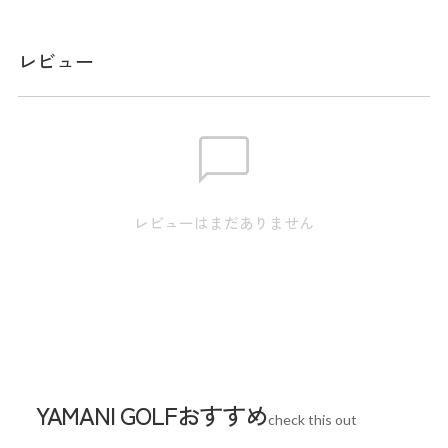
メーカー品番：THLA573
レビュー
サイズ
【S】身丈:60.0 / 身幅:47.0 / 裾幅:36.0 / 裄丈:76.5 【M】身
丈:62.0 / 身幅:49.0 / 裾幅:38.0 / 裄丈:78.0 【L】身丈:64.0 /
身幅:51.0 / 裾幅:40.0 / 裄丈:79.5 【LL】身丈:66.0 / 身幅:53.0
/ 裾幅:42.0 / 裄丈:81.0 ※本表示は実寸となります。またアパ
レビューはまだありません
レル商品タグのサイズ表記は目安となります。
Sleeve length
78cm
Width
49cm
YAMANI GOLFおすすめ
check this out