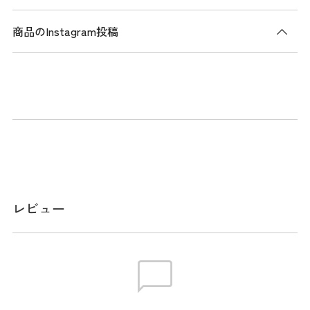
商品のInstagram投稿
商品説明
ベルトにはディンプルエンボスを施し、バネ式のバックルは
脱着がスムーズでストレスフリーです。
スペック
素材
合成皮革
レビュー
サイズ
Ｌ110㎝×Ｗ3.5㎝ フリーカット可能仕様
生産国
中国