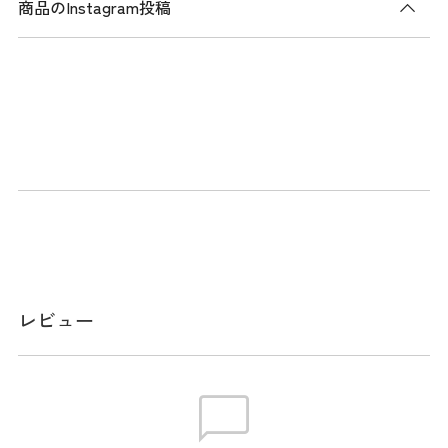
商品のInstagram投稿
商品説明
ボタンを押すだけで着脱可能。革調のエンボスが特徴。食事
のあとなど少しウエストに余裕が欲しい時も簡単に緩めるこ
とができ、ピタッと絞まって、しっかりと固定されるので安
心です。
フリーカット可能仕様。
スペック
レビュー
素材
合成皮革
サイズ
全長110cm×W3.5cm
生産国
中国