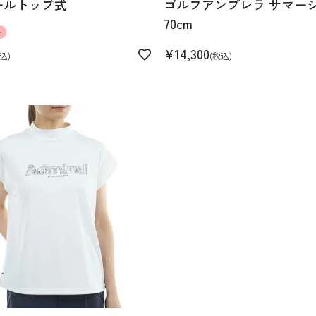
ールトップ式
ゴルフアンブレラ サマー
70cm
ル
¥
14,300
込
税込