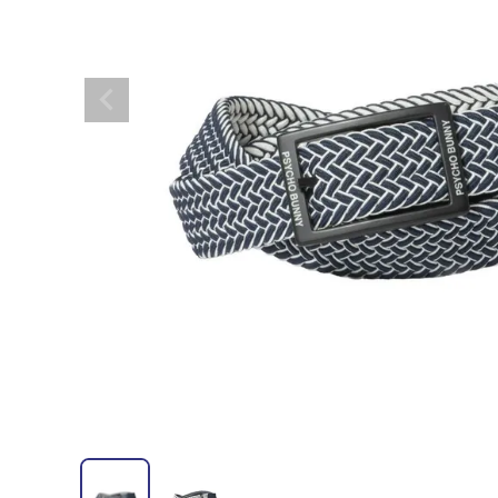
全てのメンズウェア
全てのレディースウェア
全てのバッグ
全てのアクセサリー
Admiral GOLF
半袖シャツ
半袖シャツ
帽子
キャ
DISNE
全てのセール
メンズウェア
全ての練習器
パッティング
ベスト
ベスト
キャディバッグ・スタンド
マーカー
MARSQUEST
アウター
アウター
グローブ
キャ
MASTE
アクセサリー
ショートパンツ
ショートパンツ
トートバッグ
ヘッドカバー
NEW ERA
インナー
スカート
氷嚢・保冷バッ
ラウ
OKER
インナー
ポーチ
ファイスカバー
PING APPAREL
レイン
小物
クラ
PRO 
QUICK MASTER
TOMMY
White Beauty
ELEC
シューズ
TOUR TEE
その
全てのシューズ
シューレス（紐）
プ
ダイヤルタイプ