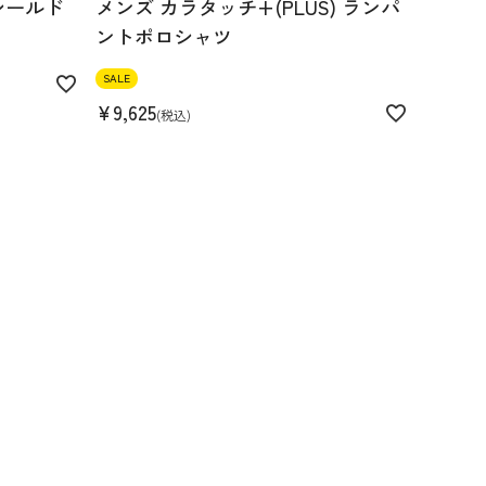
シールド
メンズ カラタッチ+(PLUS) ランパ
ントポロシャツ
SALE
¥
9,625
税込