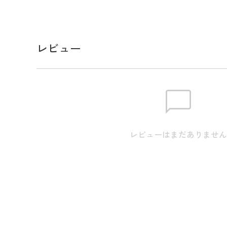
メーカー品番：PBMG4SV2
スペック
レビュー
サイズ
【FREE】L110cm×W3.5cm
またアパレル商品タグのサイズ
素材
ポリエステル、ゴム、綿
生産国
中国
機能
リバーシブル
レビューはまだありませ