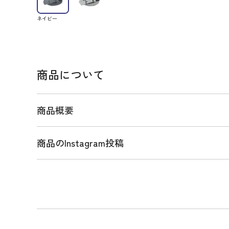
ネイビー
商品について
商品概要
商品のInstagram投稿
商品説明
ゴムメッシュでありながら、バックルの向きを変え
を使うことができるリバーシブル対応のベルト。程
用することによってベルト着用時の快適さを追求。