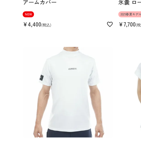
アームカバー
氷嚢 ロ
NEW
2025春夏モデ
¥
4,400
¥
7,700
税込
税