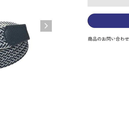
ディバッグ
Y
長袖シャツ
長袖シャツ
ソックス
キャディバッグ・カート
Jack Bunny!!
セーター・トレー
セーター・トレー
ベルト
レディースウェア
バッグ
スイング
ディバッグ・キャスター付き
R BUNNY EDITION
ボトムス
ボトムス
サングラス
ボストンバッグ
new balance
ロングパンツ
ロングパンツ
ティー
グ
ンドバッグ
U
レイン
キュロット
レッグウォーマー
シューズケース
PEARLY GATES
ワンピース
アンブレラ（傘）
ブケース
SENDR
トラベルカバー
Psycho Bunny
商品のお問い合わ
 HILFIGER GOLF
TRAVISMATHEW
TRON
SUNMOUNTAIN
他ブランド
タイ