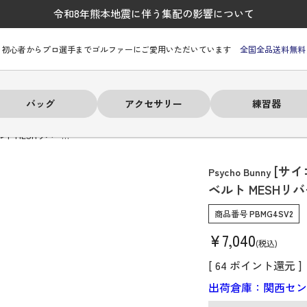
令和8年熊本地震に伴う集配の影響について
初心者からプロ選手までゴルファーにご愛用いただいています
全国全品送料無料
バッグ
アクセサリー
練習器
ルト MESHリバー…
[サイ
Psycho Bunny
ベルト MESHリ
ーヒルフィガー
ーヒルフィガー
ーヒルフィガー
ーヒルフィガー
ーヒルフィガー
ーヒルフィガー
ーヒルフィガー
# パーリーゲイツ
# パーリーゲイツ
# パーリーゲイツ
# パーリーゲイツ
# パーリーゲイツ
# パーリーゲイツ
# パーリーゲイツ
商品番号
PBMG4SV2
¥
7,040
税込
[
64
ポイント還元 ]
出荷倉庫：関西セ