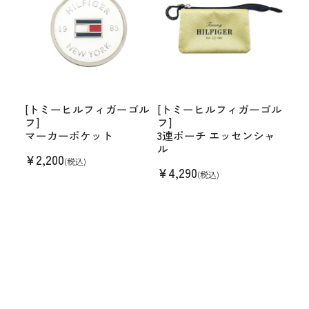
[トミーヒルフィガーゴル
[トミーヒルフィガーゴル
フ]
フ]
マーカーポケット
3連ポーチ エッセンシャ
ル
¥
2,200
(税込)
¥
4,290
(税込)
[トミーヒルフィガーゴルフ]
購入する
ベルト キーリット
9,350
チェックした商品
HISTORY