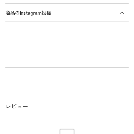
商品のInstagram投稿
商品説明
3色の合皮を組み合わせたキーリットベルトです。裏面のレー
ルにしっかり固定され、きちんと留められ、レバーでの開閉
が容易でストレスフリー。また、3cmのベルト幅はビジネス
ユースとして広範な使用範囲に適しています。
スペック
サイズ
ベルトフリーカット可能仕様：有、ベルト
レビュー
幅：3.0cm、長さ：110cm
素材
合成皮革(PU)
生産国
中国