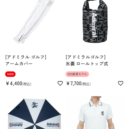
素材
本体:ポリエステル100% 別布部分:綿70% ポリ
エステル30% リブ部分:ポリエステル96% ポ
リウレタン4%
生産国
中国
機能
UVカット
[アドミラル ゴルフ]
[アドミラルゴルフ]
アームカバー
氷嚢 ロールトップ式
NEW
2025春夏モデル
¥
4,400
¥
7,700
税込
税込