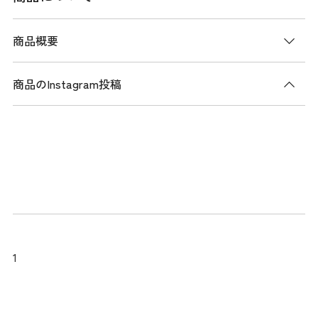
商品概要
商品のInstagram投稿
商品説明
UVカット機能を備えた柔らかいジャージー素材を使用した、
キャップスリーブポロシャツ。 サッカー調のしぼ感が特徴
で、軽やかな着心地を提供します。パネル調のストライププ
リントが夏らしく、短めの袖丈のキャップスリーブとラウン
ドヘムがフェミニンな雰囲気を引き立てます。衿裏には通気
性に配慮したメッシュ編みを採用し、快適さを確保しまし
た。さらに、涼しげな花形のクリアボタンがデザインのポイ
1
ントとなっています。 同柄のスカートとセットアップコーデ
もお勧めです。
メーカー品番：THLA524