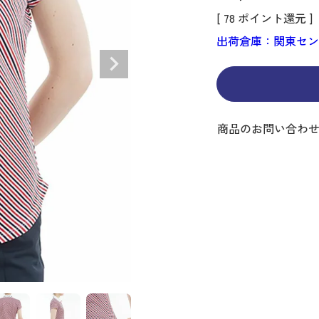
ディバッグ
Y
長袖シャツ
長袖シャツ
ソックス
キャディバッグ・カート
Jack Bunny!!
セーター・トレー
セーター・トレー
ベルト
[
78
ポイント還元 ]
レディースウェア
バッグ
スイング
ディバッグ・キャスター付き
R BUNNY EDITION
ボトムス
ボトムス
サングラス
ボストンバッグ
new balance
ロングパンツ
ロングパンツ
ティー
出荷倉庫：関東セ
グ
ンドバッグ
U
レイン
キュロット
レッグウォーマー
シューズケース
PEARLY GATES
ワンピース
アンブレラ（傘）
ブケース
SENDR
トラベルカバー
Psycho Bunny
 HILFIGER GOLF
TRAVISMATHEW
商品のお問い合わ
TRON
SUNMOUNTAIN
他ブランド
タイ