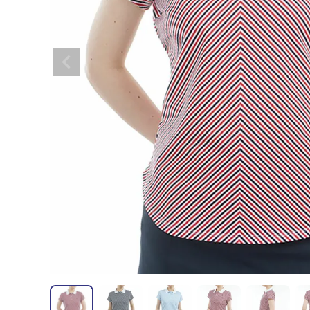
全てのメンズウェア
全てのレディースウェア
全てのバッグ
全てのアクセサリー
Admiral GOLF
半袖シャツ
半袖シャツ
帽子
キャ
DISNE
全てのセール
メンズウェア
全ての練習器
パッティング
ベスト
ベスト
キャディバッグ・スタンド
マーカー
MARSQUEST
アウター
アウター
グローブ
キャ
MASTE
アクセサリー
ショートパンツ
ショートパンツ
トートバッグ
ヘッドカバー
NEW ERA
インナー
スカート
氷嚢・保冷バッ
ラウ
OKER
インナー
ポーチ
ファイスカバー
PING APPAREL
レイン
小物
クラ
PRO 
QUICK MASTER
TOMMY
White Beauty
ELEC
シューズ
TOUR TEE
その
全てのシューズ
シューレス（紐）
プ
ダイヤルタイプ