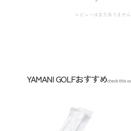
M
身丈:60.5cm / 肩幅:36.0cm / 身幅:48.0cm / 裾幅:4
L
身丈:62.5cm / 肩幅:37.0cm / 身幅:50.0cm / 裾幅:4
レビューはまだありませ
LL
身丈:64.5cm / 肩幅:38.0cm / 身幅:52.0cm / 裾幅:5
スペック
素材
本体:ポリエステル100% 別布部分
リブ部分:ポリエステル96% ポ
YAMANI GOLFおすすめ
生産国
中国
check this o
機能
UVカット