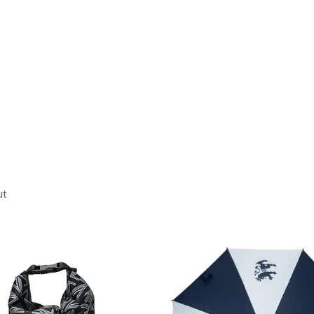
6.0cm /
袖丈:11.0cm
8.0cm /
袖丈:11.5cm
ん
0.0cm /
袖丈:12.0cm
:綿70% ポリエステル30%
リウレタン4%
ut