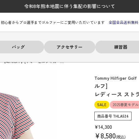
令和8年熊本地震に伴う集配の影響について
初心者からプロ選手までゴルファーにご愛用いただいています
全国全品送料無料
バッグ
アクセサリー
練習器
【40％OFF】[トミー ヒルフィガー…
Tommy Hilfiger Golf
ルフ]
レディース スト
ーヒルフィガー
ーヒルフィガー
ーヒルフィガー
ーヒルフィガー
ーヒルフィガー
ーヒルフィガー
ーヒルフィガー
# パーリーゲイツ
# パーリーゲイツ
# パーリーゲイツ
# パーリーゲイツ
# パーリーゲイツ
# パーリーゲイツ
# パーリーゲイツ
SALE
2025春夏モデル
商品番号
THLA524
¥
14,300
¥
8,580
税込